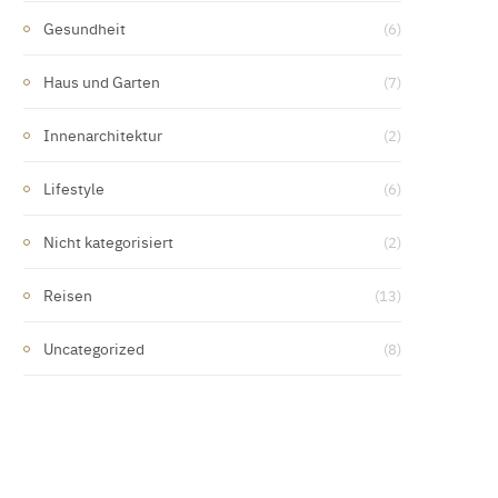
Gesundheit
(6)
Haus und Garten
(7)
Innenarchitektur
(2)
Lifestyle
(6)
Nicht kategorisiert
(2)
Reisen
(13)
Uncategorized
(8)