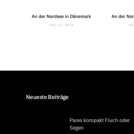
An der Nordsee in Dänemark
An der No
JULI 11, 2023
JU
Neueste Beiträge
Pares kompakt Fluch oder
Segen