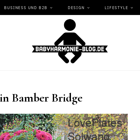
BUSINESS UND B2B
DESIGN
LIFESTYLE
HAUS UND GARTEN
Effektiver Schutz mit
g in Bamber Bridge
selbstklebenden Dichtungen
JANUAR 26, 2025