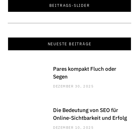
Hohlkehlleisten
BEITRAGS-SLIDER
OKTOBER 29, 2025
NEUESTE BEITRÄGE
Pares kompakt Fluch oder
Segen
DEZEMBER 30, 2025
Die Bedeutung von SEO für
Online-Sichtbarkeit und Erfolg
DEZEMBER 10, 2025