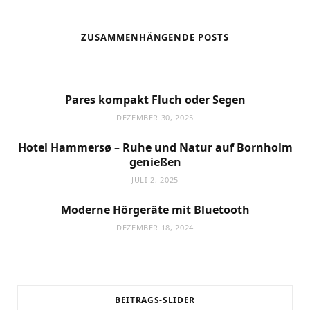
ZUSAMMENHÄNGENDE POSTS
Pares kompakt Fluch oder Segen
DEZEMBER 30, 2025
Hotel Hammersø – Ruhe und Natur auf Bornholm
genießen
JULI 2, 2025
Moderne Hörgeräte mit Bluetooth
DEZEMBER 18, 2024
INNENARCHITEKTUR
HAUS UND GARTEN
HAUS UND GARTEN
Die vielseitigen
INNENARCHITEKTUR
Einsatzmöglichkeiten von
Effektiver Schutz mit
Effektiver Schutz mit
Flexibilität und Stil für jeden Anlass
selbstklebenden Dichtungen
selbstklebenden Dichtungen
Hohlkehlleisten
BEITRAGS-SLIDER