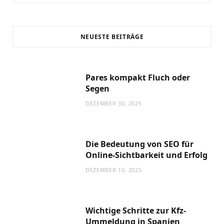
OKTOBER 29, 2025
JANUAR 26, 2025
JANUAR 26, 2025
MAI 12, 2025
NEUESTE BEITRÄGE
Pares kompakt Fluch oder
Segen
DEZEMBER 30, 2025
Die Bedeutung von SEO für
Online-Sichtbarkeit und Erfolg
DEZEMBER 10, 2025
Wichtige Schritte zur Kfz-
Ummeldung in Spanien