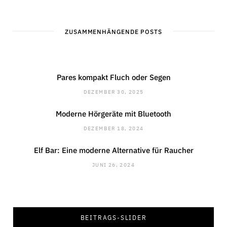
ZUSAMMENHÄNGENDE POSTS
Pares kompakt Fluch oder Segen
DEZEMBER 30, 2025
Moderne Hörgeräte mit Bluetooth
DEZEMBER 18, 2024
Elf Bar: Eine moderne Alternative für Raucher
JUNI 26, 2024
INNENARCHITEKTUR
Die vielseitigen Einsatzmöglichkeiten von
Hohlkehlleisten
BEITRAGS-SLIDER